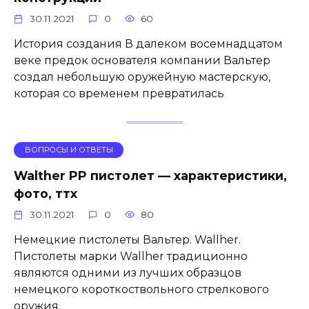
30.11.2021
0
60
История создания В далеком восемнадцатом
веке предок основателя компании Вальтер
создал небольшую оружейную мастерскую,
которая со временем превратилась
ВОПРОСЫ И ОТВЕТЫ
Walther PP пистолет — характеристики,
фото, ттх
30.11.2021
0
80
Немецкие пистолеты Вальтер. Wallher.
Пистолеты марки Wallher традиционно
являются одними из лучших образцов
немецкого короткоствольного стрелкового
оружия.